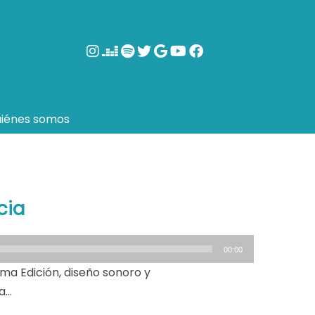
iénes somos
cia
00:00
ma Edición, diseño sonoro y
ja…