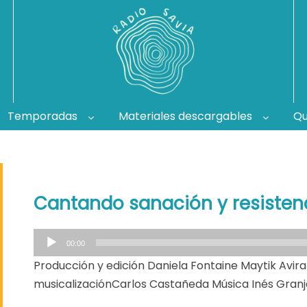
Temporadas
Materiales descargables
Qu
Cantando sanación y resisten
R
00:00
e
Producción y edición Daniela Fontaine Maytik Avira
p
musicalizaciónCarlos Castañeda Música Inés Gran
r
o