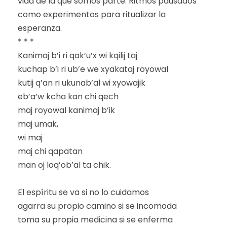
vida de la que somos parte. Ritmos pausados
como experimentos para ritualizar la
esperanza.
* * *
Kanimaj b’i ri qak’u’x wi kqilij taj
kuchap b’i ri ub’e we xyakataj royowal
kutij q’an ri ukunab’al wi xyowajik
eb’a’w kcha kan chi qech
maj royowal kanimaj b’ik
maj umak,
wi maj
maj chi qapatan
man oj loq’ob’al ta chik.
El espíritu se va si no lo cuidamos
agarra su propio camino si se incomoda
toma su propia medicina si se enferma