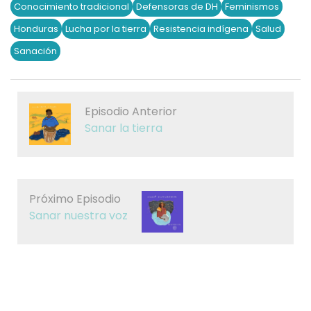
Conocimiento tradicional
Defensoras de DH
Feminismos
Honduras
Lucha por la tierra
Resistencia indígena
Salud
Sanación
Episodio Anterior
Sanar la tierra
Próximo Episodio
Sanar nuestra voz