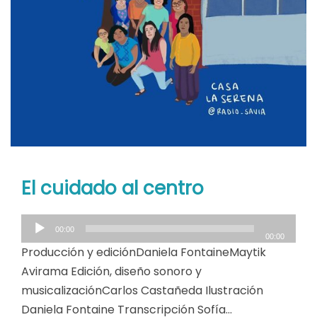
El cuidado al centro
R
00:00
e
00:00
Producción y ediciónDaniela FontaineMaytik
p
Avirama Edición, diseño sonoro y
r
o
musicalizaciónCarlos Castañeda Ilustración
d
Daniela Fontaine Transcripción Sofía…