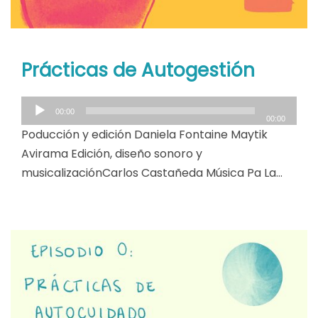
Prácticas de Autogestión
R
00:00
e
00:00
Poducción y edición Daniela Fontaine Maytik
p
Avirama Edición, diseño sonoro y
r
o
musicalizaciónCarlos Castañeda Música Pa La…
d
u
c
t
o
r
d
e